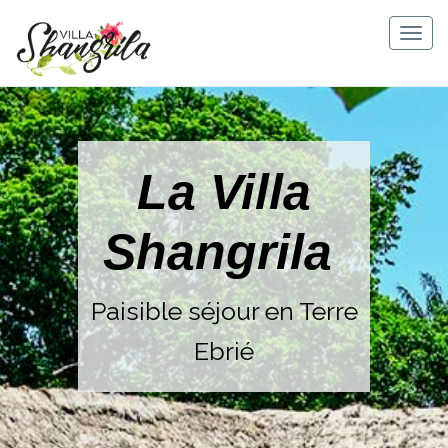
Skip
to
Togg
content
navig
La Villa
Shangrila
Paisible séjour en Terre
Ebrié